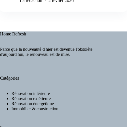
La rédaction
2 février 2026
Home Refresh
Parce que la nouveauté d'hier est devenue l'obsolète
d'aujourd'hui, le renouveau est de mise.
Catégories
Rénovation intérieure
Rénovation extérieure
Rénovation énergétique
Immobilier & construction