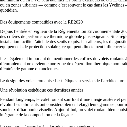
ou en zones urbaines — comme c’est souvent le cas dans les Yvelines —
quotidien.
Des équipements compatibles avec la RE2020
Depuis l’entrée en vigueur de la Réglementation Environnementale 202
des critères de performance thermique globale plus exigeants. Si la régl
installation facilite l’atteinte des seuils requis. Par ailleurs, les diag
équipements de protection solaire, ce qui peut directement influencer l
Il est également important de mentionner les coffres de volets roulants 
d’enroulement ne devienne une zone de déperdition thermique non trait
d’entrée de gamme ou anciennes.
Le design des volets roulants : l’esthétique au service de l’architecture
Une révolution esthétique ces dernières années
Pendant longtemps, le volet roulant souffrait d’une image austère et pe
révolu. Les fabricants ont considérablement élargi leurs gammes pour ré
soucieux d’harmonie visuelle. Aujourd’hui, un volet roulant bien chois
intégrante de la composition de la façade.
La couleur : s’accorder à la façade et aux menuiseries