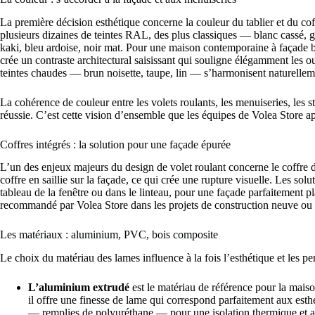
La première décision esthétique concerne la couleur du tablier et du cof
plusieurs dizaines de teintes RAL, des plus classiques — blanc cassé, 
kaki, bleu ardoise, noir mat. Pour une maison contemporaine à façade bla
crée un contraste architectural saisissant qui souligne élégamment les o
teintes chaudes — brun noisette, taupe, lin — s’harmonisent naturelleme
La cohérence de couleur entre les volets roulants, les menuiseries, les s
réussie. C’est cette vision d’ensemble que les équipes de Volea Store ap
Coffres intégrés : la solution pour une façade épurée
L’un des enjeux majeurs du design de volet roulant concerne le coffre d
coffre en saillie sur la façade, ce qui crée une rupture visuelle. Les sol
tableau de la fenêtre ou dans le linteau, pour une façade parfaitement p
recommandé par Volea Store dans les projets de construction neuve ou
Les matériaux : aluminium, PVC, bois composite
Le choix du matériau des lames influence à la fois l’esthétique et les p
L’aluminium extrudé
est le matériau de référence pour la maiso
il offre une finesse de lame qui correspond parfaitement aux es
— remplies de polyuréthane — pour une isolation thermique et a