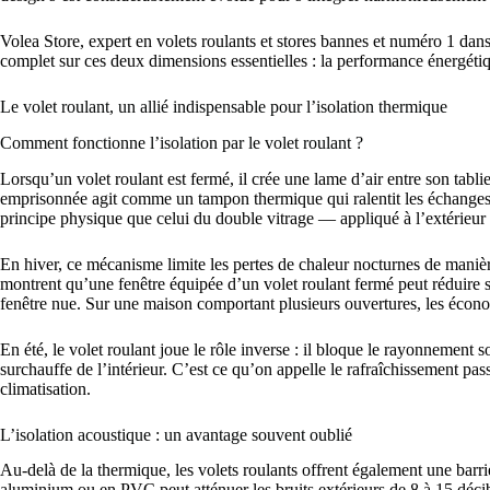
Volea Store, expert en volets roulants et stores bannes et numéro 1 dans
complet sur ces deux dimensions essentielles : la performance énergétiqu
Le volet roulant, un allié indispensable pour l’isolation thermique
Comment fonctionne l’isolation par le volet roulant ?
Lorsqu’un volet roulant est fermé, il crée une lame d’air entre son tablier
emprisonnée agit comme un tampon thermique qui ralentit les échanges de
principe physique que celui du double vitrage — appliqué à l’extérieur 
En hiver, ce mécanisme limite les pertes de chaleur nocturnes de manièr
montrent qu’une fenêtre équipée d’un volet roulant fermé peut réduire 
fenêtre nue. Sur une maison comportant plusieurs ouvertures, les économ
En été, le volet roulant joue le rôle inverse : il bloque le rayonnement so
surchauffe de l’intérieur. C’est ce qu’on appelle le rafraîchissement pa
climatisation.
L’isolation acoustique : un avantage souvent oublié
Au-delà de la thermique, les volets roulants offrent également une barri
aluminium ou en PVC peut atténuer les bruits extérieurs de 8 à 15 déci