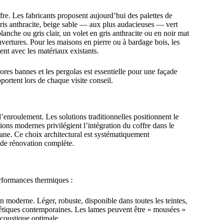
fre. Les fabricants proposent aujourd’hui des palettes de
gris anthracite, beige sable — aux plus audacieuses — vert
nche ou gris clair, un volet en gris anthracite ou en noir mat
uvertures. Pour les maisons en pierre ou à bardage bois, les
nt avec les matériaux existants.
tores bannes et les pergolas est essentielle pour une façade
portent lors de chaque visite conseil.
’enroulement. Les solutions traditionnelles positionnent le
utions modernes privilégient l’intégration du coffre dans le
lane. Ce choix architectural est systématiquement
 de rénovation complète.
erformances thermiques :
n moderne. Léger, robuste, disponible dans toutes les teintes,
thétiques contemporaines. Les lames peuvent être « mousées »
coustique optimale.