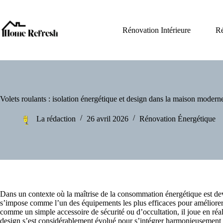
Passer
au
contenu
Rénovation Intérieure
Ré
Volets roulants : isolation énergétique et design dans la maison modern
La rédaction
26 avril 2026
Rénovation Énergétique
Dans un contexte où la maîtrise de la consommation énergétique est deve
s’impose comme l’un des équipements les plus efficaces pour améliore
comme un simple accessoire de sécurité ou d’occultation, il joue en réal
design s’est considérablement évolué pour s’intégrer harmonieusement 