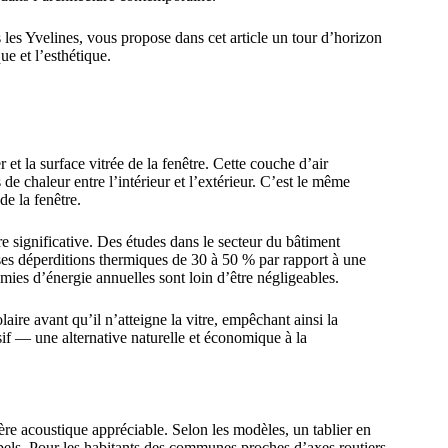
 les Yvelines, vous propose dans cet article un tour d’horizon
e et l’esthétique.
 et la surface vitrée de la fenêtre. Cette couche d’air
 chaleur entre l’intérieur et l’extérieur. C’est le même
de la fenêtre.
e significative. Des études dans le secteur du bâtiment
ses déperditions thermiques de 30 à 50 % par rapport à une
ies d’énergie annuelles sont loin d’être négligeables.
laire avant qu’il n’atteigne la vitre, empêchant ainsi la
ssif — une alternative naturelle et économique à la
ère acoustique appréciable. Selon les modèles, un tablier en
bels. Pour les habitants des communes proches d’axes routiers