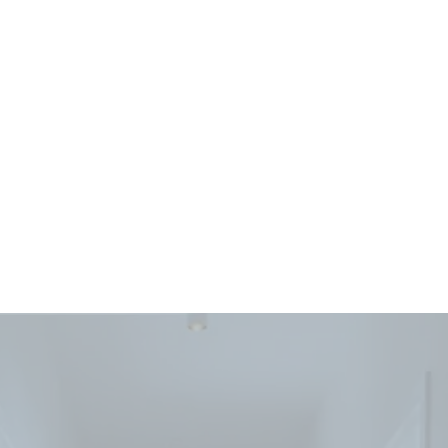
📧 Contact :
melaninstories@proton.me