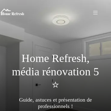
Passer
au
contenu
Home Refresh,
média rénovation 5
⭐️
Guide, astuces et présentation de
professionnels !