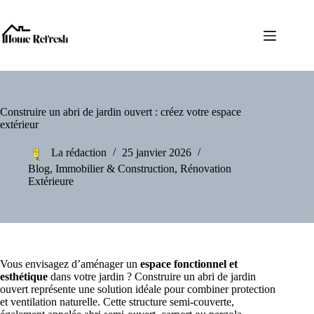
Passer
au
contenu
Construire un abri de jardin ouvert : créez votre espace
extérieur
La rédaction
25 janvier 2026
Blog
,
Immobilier & Construction
,
Rénovation
Extérieure
Vous envisagez d’aménager un
espace fonctionnel et
esthétique
dans votre jardin ? Construire un abri de jardin
ouvert représente une solution idéale pour combiner protection
et ventilation naturelle. Cette structure semi-couverte,