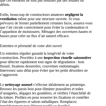
que ces éléments ne sont pas obstrués par des feuilles ou
débris.
Enfin, beaucoup de constructeurs amateurs
négligent la
ventilation
même pour une structure ouverte. Si vous
prévoyez de fermer partiellement certaines faces, assurez-vous
que l’air circule correctement pour éviter la condensation et
l’apparition de moisissures. Ménagez des ouvertures hautes et
basses pour créer un flux d’air naturel efficace.
Entretien et pérennité de votre abri ouvert
Un entretien régulier garantit la longévité de votre
construction. Procédez à une
inspection visuelle saisonnière
pour détecter rapidement tout signe de dégradation : bois
fissuré, fixations desserrées, couverture endommagée.
Intervenez sans délai pour éviter que les petits désordres ne
s’aggravent.
Le
nettoyage annuel
s’effectue idéalement au printemps.
Brossez les parois bois pour éliminer poussières et toiles
d’araignées, dégagez les gouttières, et vérifiez l’étanchéité de
la toiture. Profitez-en pour resserrer les fixations et contrôler
l’état des équerres et sabots métalliques. Remplacez
immédiatement tout élément rouillé ou fragilisé.