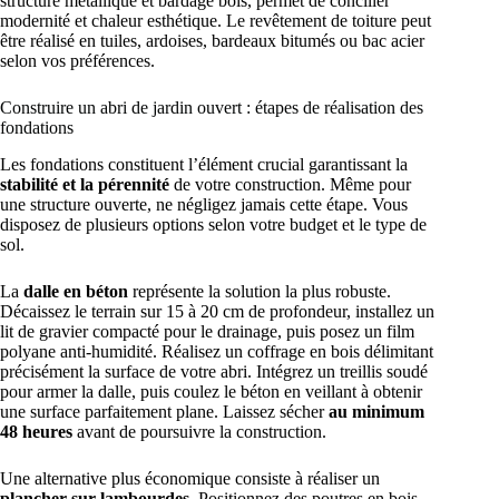
structure métallique et bardage bois, permet de concilier
modernité et chaleur esthétique. Le revêtement de toiture peut
être réalisé en tuiles, ardoises, bardeaux bitumés ou bac acier
selon vos préférences.
Construire un abri de jardin ouvert : étapes de réalisation des
fondations
Les fondations constituent l’élément crucial garantissant la
stabilité et la pérennité
de votre construction. Même pour
une structure ouverte, ne négligez jamais cette étape. Vous
disposez de plusieurs options selon votre budget et le type de
sol.
La
dalle en béton
représente la solution la plus robuste.
Décaissez le terrain sur 15 à 20 cm de profondeur, installez un
lit de gravier compacté pour le drainage, puis posez un film
polyane anti-humidité. Réalisez un coffrage en bois délimitant
précisément la surface de votre abri. Intégrez un treillis soudé
pour armer la dalle, puis coulez le béton en veillant à obtenir
une surface parfaitement plane. Laissez sécher
au minimum
48 heures
avant de poursuivre la construction.
Une alternative plus économique consiste à réaliser un
plancher sur lambourdes
. Positionnez des poutres en bois