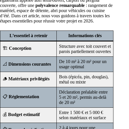
également appelée abri semi-ouvert, carport ou pergola
couverte, offre une
polyvalence remarquable
: rangement de
matériel, espace de détente, abri pour véhicules ou cuisine
d’été. Dans cet article, nous vous guidons à travers toutes les
étapes essentielles pour réussir votre projet en 2026.
L’essentiel à retenir
Informations clés
Structure avec toit couvert et
🏗️
Conception
parois partiellement ouvertes
De 10 m² à 20 m² pour un
📐
Dimensions courantes
usage optimal
Bois (épicéa, pin, douglas),
🪵
Matériaux privilégiés
métal ou mixte
Déclaration préalable entre
📋
Réglementation
5 et 20 m², permis au-delà
de 20 m²
Entre 1 500 € et 5 000 €
💰
Budget estimatif
selon matériaux et surface
2 à 4 jours pour une