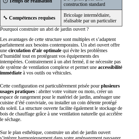
⏱️
Temps de réalisation
construction standard
Bricolage intermédiaire,
🔧
Compétences requises
réalisable par un particulier
Pourquoi construire un abri de jardin ouvert ?
Les avantages de cette structure sont multiples et s’adaptent
parfaitement aux besoins contemporains. Un abri ouvert offre
une
circulation d’air optimale
qui évite les problèmes
d’humidité tout en protégeant vos équipements des
intempéries. Contrairement à un abri fermé, il ne nécessite pas
de système de ventilation complexe et permet une
accessibilité
immédiate
à vos outils ou véhicules.
Cette configuration est particulièrement prisée pour
plusieurs
usages pratiques
: abriter votre voiture ou moto, créer un
espace de rangement pour le matériel de jardin, aménager une
cuisine d’été conviviale, ou installer un coin détente protégé
du soleil. La structure ouverte facilite également le stockage de
bois de chauffage grâce à une ventilation naturelle qui accélère
le séchage.
Sur le plan esthétique, construire un abri de jardin ouvert
s’intègre harmonieusement dans votre aménagement paysager.