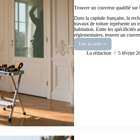
Trouver un couvreur qualifié sur 
Dans la capitale française, la re
travaux de toiture représente un 
habitation. Entre les spécificités 
réglementaires, trouver un couvre
Lire la suite
Trouver
un
La rédaction
5 février 
couvreur
qualifié
sur
Paris
:
votre
guide
complet
2026