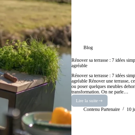
Blog
Rénover sa terrasse : 7 idées simp
agréable
Rénover sa terrasse : 7 idées simp
agréable Rénover une terrasse, c
ou poser quelques meubles dehors
transformation. On ne parle…
Lire la suite
Rénover
sa
Contenu Partenaire
10 j
terrasse
:
7
idées
simples