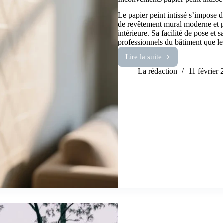
Le papier peint intissé s’impose
de revêtement mural moderne et pr
intérieure. Sa facilité de pose et s
professionnels du bâtiment que le
Lire la suite
Inconvénients
papier
La rédaction
11 février
peint
intissé
:
ce
qu’il
faut
savoir
avant
de
se
décider