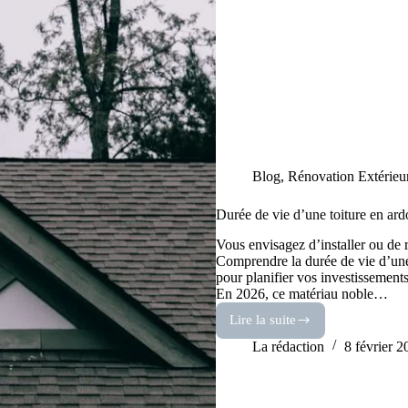
Blog
,
Rénovation Extérieu
Durée de vie d’une toiture en ardo
Vous envisagez d’installer ou de r
Comprendre la durée de vie d’une
pour planifier vos investissements
En 2026, ce matériau noble…
Lire la suite
Durée
de
La rédaction
8 février 
vie
d’une
toiture
en