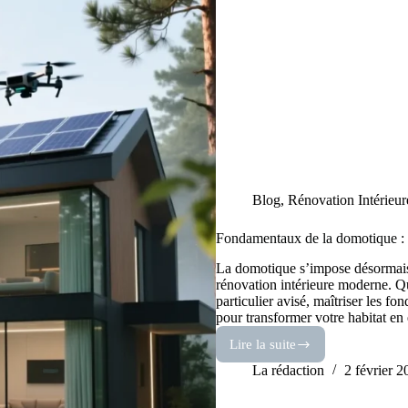
Blog
,
Rénovation Intérieur
Fondamentaux de la domotique : 
La domotique s’impose désormai
rénovation intérieure moderne. Q
particulier avisé, maîtriser les f
pour transformer votre habitat en
Lire la suite
Fondamentaux
de
La rédaction
2 février 
la
domotique