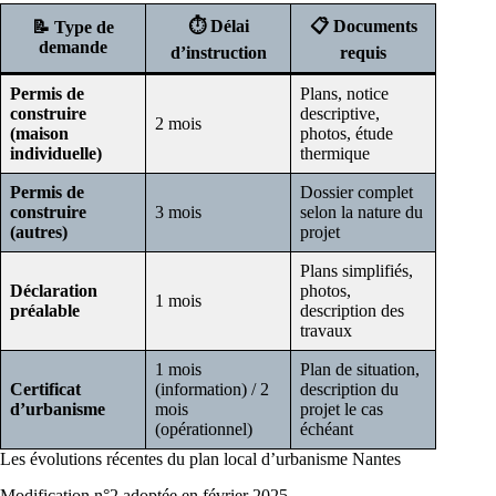
⏱️ Délai
📋 Documents
📝 Type de
demande
d’instruction
requis
Permis de
Plans, notice
construire
descriptive,
2 mois
(maison
photos, étude
individuelle)
thermique
Permis de
Dossier complet
construire
3 mois
selon la nature du
(autres)
projet
Plans simplifiés,
Déclaration
photos,
1 mois
préalable
description des
travaux
1 mois
Plan de situation,
Certificat
(information) / 2
description du
d’urbanisme
mois
projet le cas
(opérationnel)
échéant
Les évolutions récentes du plan local d’urbanisme Nantes
Modification n°2 adoptée en février 2025