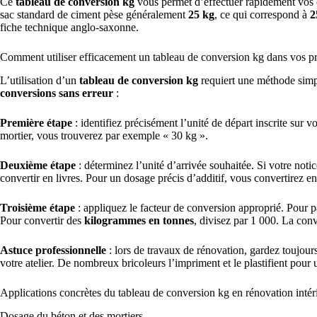
Ce
tableau de conversion kg
vous permet d’effectuer rapidement vos 
sac standard de ciment pèse généralement
25 kg
, ce qui correspond à
2
fiche technique anglo-saxonne.
Comment utiliser efficacement un tableau de conversion kg dans vos pr
L’utilisation d’un
tableau de conversion kg
requiert une méthode simpl
conversions sans erreur
:
Première étape
: identifiez précisément l’unité de départ inscrite sur 
mortier, vous trouverez par exemple « 30 kg ».
Deuxième étape
: déterminez l’unité d’arrivée souhaitée. Si votre not
convertir en livres. Pour un dosage précis d’additif, vous convertirez 
Troisième étape
: appliquez le facteur de conversion approprié. Pour 
Pour convertir des
kilogrammes en tonnes
, divisez par 1 000. La conv
Astuce professionnelle
: lors de travaux de rénovation, gardez toujour
votre atelier. De nombreux bricoleurs l’impriment et le plastifient pou
Applications concrètes du tableau de conversion kg en rénovation intér
Dosage du béton et des mortiers