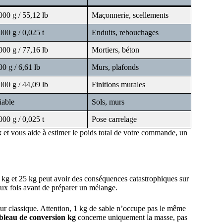
000 g / 55,12 lb
Maçonnerie, scellements
000 g / 0,025 t
Enduits, rebouchages
000 g / 77,16 lb
Mortiers, béton
00 g / 6,61 lb
Murs, plafonds
000 g / 44,09 lb
Finitions murales
iable
Sols, murs
000 g / 0,025 t
Pose carrelage
x
et vous aide à estimer le poids total de votre commande, un
 kg et 25 kg peut avoir des conséquences catastrophiques sur
eux fois avant de préparer un mélange.
eur classique. Attention, 1 kg de sable n’occupe pas le même
bleau de conversion kg
concerne uniquement la masse, pas