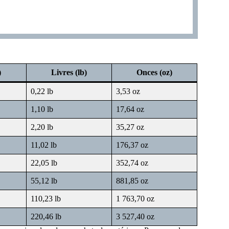
)
Livres (lb)
Onces (oz)
0,22 lb
3,53 oz
1,10 lb
17,64 oz
2,20 lb
35,27 oz
11,02 lb
176,37 oz
22,05 lb
352,74 oz
55,12 lb
881,85 oz
110,23 lb
1 763,70 oz
220,46 lb
3 527,40 oz