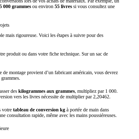
conversions lors de vos achats de matériaux. Par exemple, un
5 000 grammes
ou environ
55 livres
si vous consultez une
ojets
e mais rigoureuse. Voici les étapes à suivre pour des
votre produit ou dans votre fiche technique. Sur un sac de
ice de montage provient d’un fabricant américain, vous devrez
en grammes.
passer des
kilogrammes aux grammes
, multipliez par 1 000.
ersion vers les livres nécessite de multiplier par 2,20462.
s votre
tableau de conversion kg
à portée de main dans
r une consultation rapide, même avec les mains poussiéreuses.
ieure