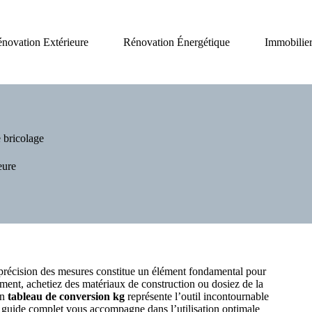
novation Extérieure
Rénovation Énergétique
Immobilier
e bricolage
eure
 précision des mesures constitue un élément fondamental pour
iment, achetiez des matériaux de construction ou dosiez de la
Un
tableau de conversion kg
représente l’outil incontournable
e guide complet vous accompagne dans l’utilisation optimale