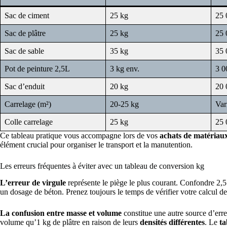
Sac de ciment
25 kg
25 
Sac de plâtre
25 kg
25 
Sac de sable
35 kg
35 
Pot de peinture 2,5L
3 kg env.
3 0
Sac d’enduit
20 kg
20 
Carrelage (m²)
20-25 kg
Var
Colle carrelage
25 kg
25 
Ce tableau pratique vous accompagne lors de vos
achats de matériau
élément crucial pour organiser le transport et la manutention.
Les erreurs fréquentes à éviter avec un tableau de conversion kg
L’erreur de virgule
représente le piège le plus courant. Confondre 2,5
un dosage de béton. Prenez toujours le temps de vérifier votre calcul d
La confusion entre masse et volume
constitue une autre source d’err
volume qu’1 kg de plâtre en raison de leurs
densités différentes
. Le
ta