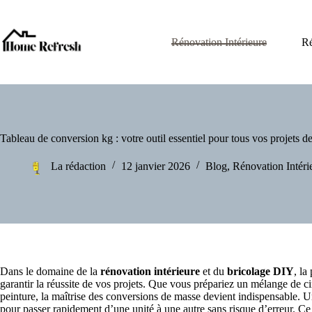
Passer
au
contenu
Rénovation Intérieure
Ré
Tableau de conversion kg : votre outil essentiel pour tous vos projets d
La rédaction
12 janvier 2026
Blog
,
Rénovation Intéri
Dans le domaine de la
rénovation intérieure
et du
bricolage DIY
, la
garantir la réussite de vos projets. Que vous prépariez un mélange de c
peinture, la maîtrise des conversions de masse devient indispensable. 
pour passer rapidement d’une unité à une autre sans risque d’erreur. C